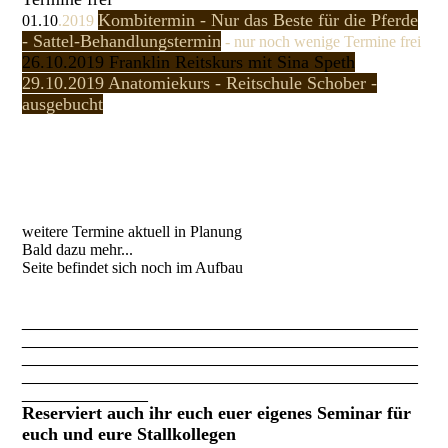
Kombitermin - Nur das Beste für die Pferde
01.10
.2019
- Sattel-Behandlungstermin
- nur noch wenige Termine frei
26.10.2019 Franklin Reitskurs mit Sina Speth
29.10.2019 Anatomiekurs - Reitschule Schober -
ausgebucht
weitere Termine aktuell in Planung
Bald dazu mehr...
Seite befindet sich noch im Aufbau
____________________________________________
____________________________________________
____________________________________________
____________________________________________
______________
Reserviert auch ihr euch euer eigenes Seminar für
euch und eure Stallkollegen