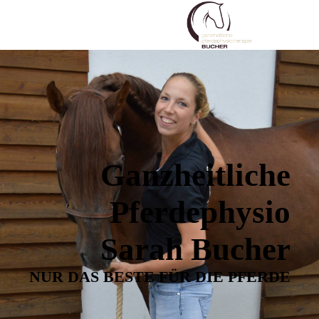
Ganzheitliche
Pferdephysio
Sarah Bucher
NUR DAS BESTE FÜR DIE PFERDE